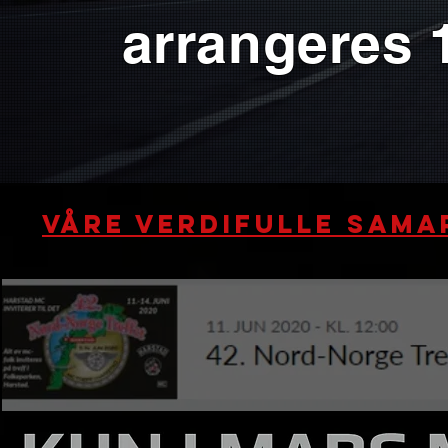
arrangeres 1
Våre verdifulle sama
Link for billett og re
klart for å a