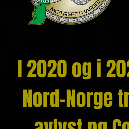
I 2020 og i 20
Nord-Norge tr
avlyst pg C