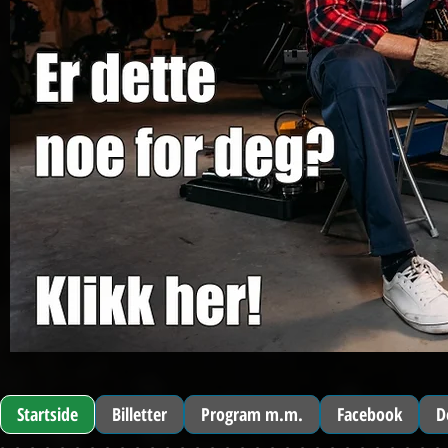
Startside
Billetter
Program m.m.
Facebook
D